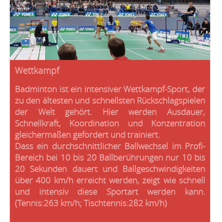
Wettkampf
Badminton ist ein intensiver Wettkampf-Sport, der
zu den ältesten und schnellsten Rückschlagspielen
der Welt gehört. Hier werden Ausdauer,
Schnellkraft, Koordination und Konzentration
gleichermaßen gefordert und trainiert.
Dass ein durchschnittlicher Ballwechsel im Profi-
Bereich bei 10 bis 20 Ballberührungen nur 10 bis
20 Sekunden dauert und Ballgeschwindigkeiten
über 400 km/h erreicht werden, zeigt wie schnell
und intensiv diese Sportart werden kann.
(Tennis:263 km/h; Tischtennis:282 km/h)